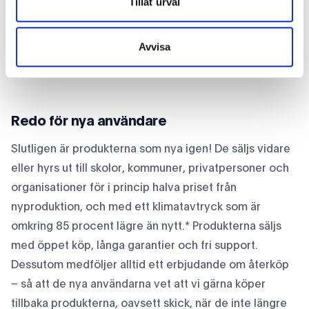
Tillåt urval
Därför är det viktigt för oss att skapa en fin slutfinish
innan de levereras till sin nästa användare. Därför är
Avvisa
det viktigt för oss att skapa en fin slutfinish innan de
levereras till sin nästa användare.
Redo för nya användare
Slutligen är produkterna som nya igen! De säljs vidare
eller hyrs ut till skolor, kommuner, privatpersoner och
organisationer för i princip halva priset från
nyproduktion, och med ett klimatavtryck som är
omkring 85 procent lägre än nytt.* Produkterna säljs
med öppet köp, långa garantier och fri support.
Dessutom medföljer alltid ett erbjudande om återköp
– så att de nya användarna vet att vi gärna köper
tillbaka produkterna, oavsett skick, när de inte längre