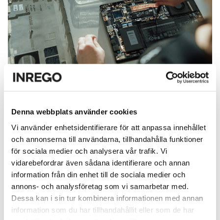
Räddningsstationen
Denna webbplats använder cookies
Produkter med svåra defekter skickas till vår
Vi använder enhetsidentifierare för att anpassa innehållet
räddningsstation. Där sätts nya reservdelar in, chassin
och annonserna till användarna, tillhandahålla funktioner
fräschas upp och skärmar byts ut eller slipas. Om
för sociala medier och analysera vår trafik. Vi
något inte går att rädda i sin egen form, plockas det
vidarebefordrar även sådana identifierare och annan
information från din enhet till de sociala medier och
isär för att bli till reservdelar som kan rädda en annan
annons- och analysföretag som vi samarbetar med.
enhet.
Dessa kan i sin tur kombinera informationen med annan
information som du har tillhandahållit eller som de har