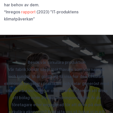
har behov av dem.
*Inregos
rapport
(2023) ”IT-produktens
klimatpåverkan”
Besök vår cirkulära produktion
Vår fabrik lockar såväl makthavare som journalister
och kunder. Vi är glada att få visa hur den cirkulära
ekonomin fungerar i praktiken, och delar generöst med
oss av våra utmaningar och erfarenheter om att driva
ett bolag inom återanvändningsindustrin. Är du
företagare eller engagerad för att driva på den
cirkulära ekonomin? Kontakta oss så bokar vi in ett