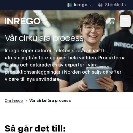
Inrego
Stocklists
Inrego
Open We
Op
Vår cirkulära process
Inrego köper datorer, telefoner och annan IT-
utrustning från företag över hela världen. Produkterna
testas och dataraderas av experter i våra
produktionsanläggningar i Norden och säljs därefter
vidare till nya användare.
Om Inrego
Vår cirkulära process
Så går det till: