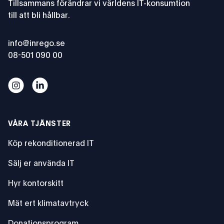
Tillsammans förändrar vi världens IT-konsumtion
till att bli hållbar.
17 ju
info@inrego.se
08-501 090 00
Vår cirkulära process
Vår cirkulära process
VÅRA TJÄNSTER
Köp rekonditionerad IT
Sälj er använda IT
Hyr kontorskitt
Mät ert klimatavtryck
Donationsprogram