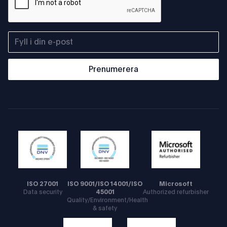
Prenumerera
ISO 27001
ISO 9001/ISO 14001/ISO
Microsoft
Data security
45001
Authorized refurbisher
Quality/Environment/Health
& safety