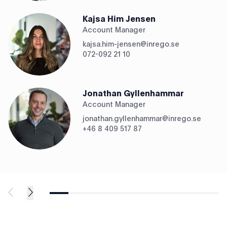
Kajsa Him Jensen
Account Manager
kajsa.him-jensen
@
inrego.se
072-092 21 10
Jonathan Gyllenhammar
Account Manager
jonathan.gyllenhammar
@
inrego.se
+46 8 409 517 87
Pressmeddelanden
Pre
Högre IT-priser tvingar
Nyn