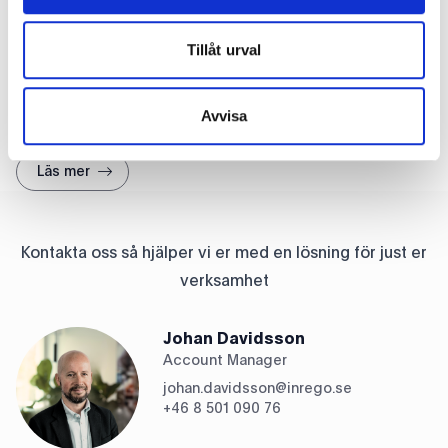
organisationer har vi lösningar för alla typer av
verksamheter.
Tillåt urval
Kontakta någon av våra experter så skapar vi rätt
Avvisa
lösning för er.
Läs mer
Kontakta oss så hjälper vi er med en lösning för just er
verksamhet
Johan Davidsson
Account Manager
johan.davidsson
@
inrego.se
+46 8 501 090 76