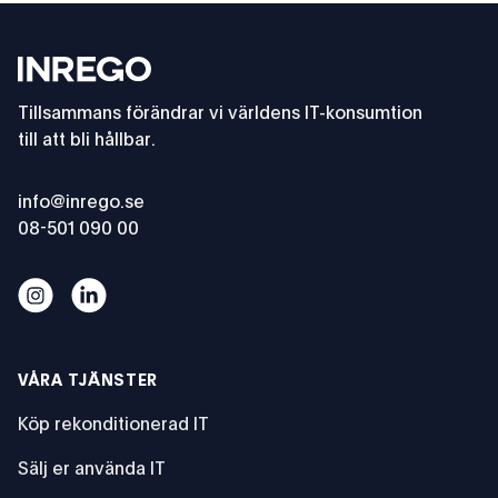
Footer
fram längre livscykler
rek
alte
Inrego
för
2 juli 2026
Tillsammans förändrar vi världens IT-konsumtion
till att bli hållbar.
17 ju
info@inrego.se
08-501 090 00
Världsledande cirkulära IT-lösningar
Världsledande cirkulära IT-lösningar
VÅRA TJÄNSTER
Köp rekonditionerad IT
Sälj er använda IT