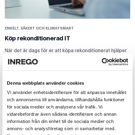
ENKELT, SÄKERT OCH KLIMATSMART
Köp rekonditionerad IT
När det är dags för er att köpa rekonditionerat hjälper
vi er att hitta rätt produkter. Söker ni större kvantiteter
av samma produkt?
Kontakta oss så hittar vi en lösning
för era specifika behov!
Vill ni snabbt och enkelt hitta
Denna webbplats använder cookies
produkter själva så finner ni
begagnade datorer
,
Vi använder enhetsidentifierare för att anpassa innehållet
bärbara datorer
,
mobiltelefoner
,
bildskärmar
och
och annonserna till användarna, tillhandahålla funktioner
tablets
i vår webbshop.
för sociala medier och analysera vår trafik. Vi
vidarebefordrar även sådana identifierare och annan
Läs mer
information från din enhet till de sociala medier och
annons- och analysföretag som vi samarbetar med.