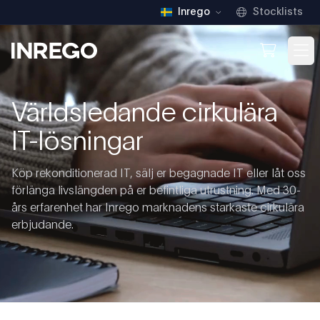
Inrego
Stocklists
Inrego
Open We
Op
Världsledande cirkulära
IT-lösningar
Köp rekonditionerad IT, sälj er begagnade IT eller låt oss
förlänga livslängden på er befintliga utrustning. Med 30-
års erfarenhet har Inrego marknadens starkaste cirkulära
erbjudande.