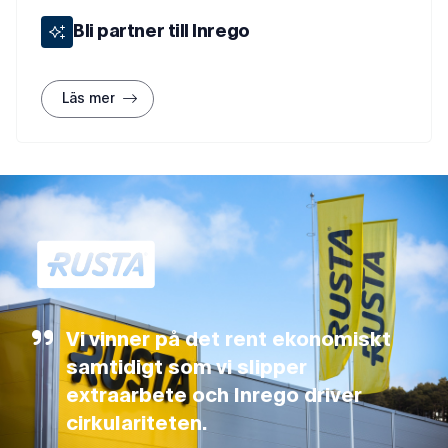
Bli partner till Inrego
Läs mer
Vi vinner på det rent ekonomiskt
samtidigt som vi slipper
extraarbete och Inrego driver
cirkulariteten.