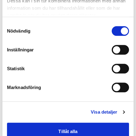
Dessa kan i sin tur kombinera informationen med annan
information som du har tillhandahållit eller som de har
samlat in när du har använt deras tjänster.
Samtyckesval
Nödvändig
Inställningar
Statistik
Marknadsföring
Sälj er begagnade IT
Att sälja er IT ska vara flexibelt, lönsamt och enkelt.
Visa detaljer
Med lång erfarenhet av att köpa in datorer, telefoner
och skärmar från små och stora företag och
Tillåt alla