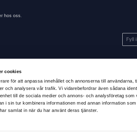
r hos oss.
r cookies
rare för att anpassa innehållet och annonserna till användarna, t
er och analysera vår trafik. Vi vidarebefordrar även sådana ident
 enhet till de sociala medier och annons- och analysföretag som 
 i sin tur kombinera informationen med annan information som
2024 JAC audit
Blancco
e har samlat in när du har använt deras tjänster.
grading:
Gold ITAD Partner
Excellent