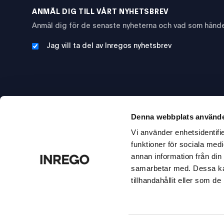
ANMÄL DIG TILL VÅRT NYHETSBREV
Anmäl dig för de senaste nyheterna och vad som hände
Jag vill ta del av Inregos nyhetsbrev
Denna webbplats använde
Vi använder enhetsidentifie
funktioner för sociala medi
annan information från din
samarbetar med. Dessa kan
ISO 27001
ISO 9001/ISO 14001/ISO
Microsoft
tillhandahållit eller som d
Data security
45001
Authorized refurbisher
Quality/Environment/Health
& safety