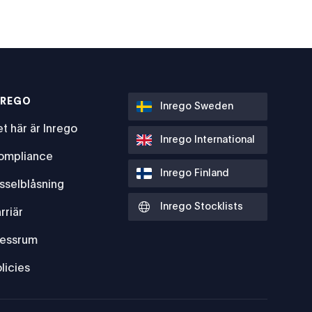
NREGO
Inrego Sweden
t här är Inrego
Inrego International
ompliance
Inrego Finland
sselblåsning
Inrego Stocklists
rriär
ressrum
licies