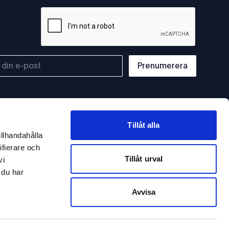
Prenumerera
Tillåt alla
illhandahålla
ifierare och
Tillåt urval
vi
 du har
Avvisa