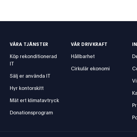
VÅRA TJÄNSTER
VÅR DRIVKRAFT
I
Köp rekonditionerad
Hållbarhet
De
IT
Cirkulär ekonomi
C
Sälj er använda IT
Vi
Hyr kontorskitt
Ka
Mät ert klimatavtryck
P
Donationsprogram
Po