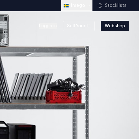
Stocklists
Inrego
Logga in
Sell Your IT
Webshop