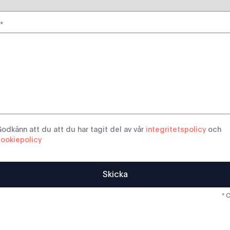
*
ookie
*
odkänn att du att du har tagit del av vår
integritetspolicy
och
ookiepolicy
Skicka
* 