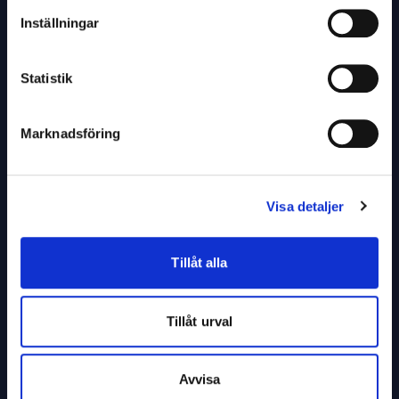
Inställningar
VÅRA TJÄNSTER
Statistik
Köp rekonditionerad IT
Sälj er använda IT
Marknadsföring
Hyr kontorskitt
Mät ert klimatavtryck
Visa detaljer
Donationsprogram
Tillåt alla
VÅR DRIVKRAFT
Tillåt urval
Hållbarhet
Cirkulär ekonomi
Avvisa