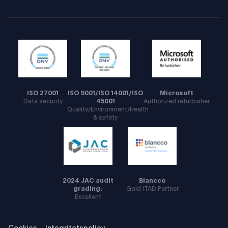
ISO 27001
ISO 9001/ISO 14001/ISO
Microsoft
Data security
45001
Authorized refurbisher
Quality/Environment/Health
& safety
2024 JAC audit
Blancco
grading:
Gold ITAD Partner
Excellent