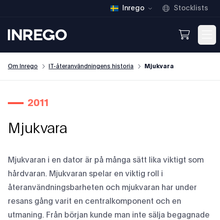
Inrego
Stocklists
Inrego
Open We
Op
Om Inrego
IT-återanvändningens historia
Mjukvara
2011
Mjukvara
Mjukvaran i en dator är på många sätt lika viktigt som
hårdvaran. Mjukvaran spelar en viktig roll i
återanvändningsbarheten och mjukvaran har under
resans gång varit en centralkomponent och en
utmaning. Från början kunde man inte sälja begagnade