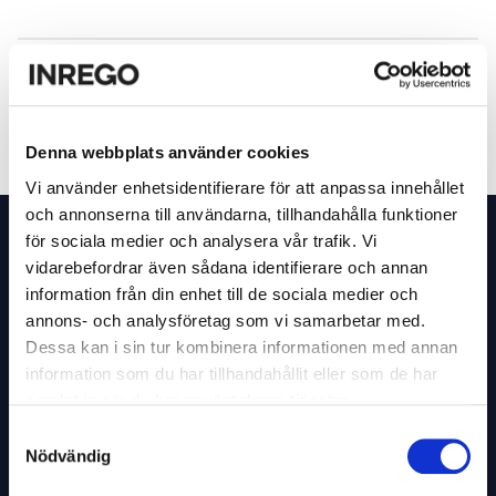
2007
2012
Innovation, ISO and CO2
Från trädkramare till
ekonomi
Denna webbplats använder cookies
Vi använder enhetsidentifierare för att anpassa innehållet
Footer
och annonserna till användarna, tillhandahålla funktioner
för sociala medier och analysera vår trafik. Vi
Inrego
vidarebefordrar även sådana identifierare och annan
information från din enhet till de sociala medier och
Tillsammans förändrar vi världens IT-konsumtion
annons- och analysföretag som vi samarbetar med.
till att bli hållbar.
Dessa kan i sin tur kombinera informationen med annan
information som du har tillhandahållit eller som de har
info@inrego.se
samlat in när du har använt deras tjänster.
08-501 090 00
Samtyckesval
Nödvändig
Mjukvara
Mjukvara