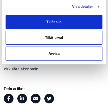
viktigt. Vissa företag och kommuner säger ju att de
Visa detaljer
inte kan köpa återtillverkat, men då kan de åtminstone
sälja av den utrustning som inte längre används. Ett
Tillåt alla
annat sätt är att använda sig av serviceavtal på IT där
man hyr utrustningen under en begränsad period. Då
kan ju utrustningen cirkuleras med er för att sedan
Tillåt urval
användas igen av någon annan.
Är ni intresserade av hur ert företag kan gynnas av
Avvisa
cirkulära lösningar?
Hör av er!
Vi är redo att hjälpa er ta steget in i den
cirkulära ekonomin.
Dela artikel:
facebook
linkedin
mail
twitter