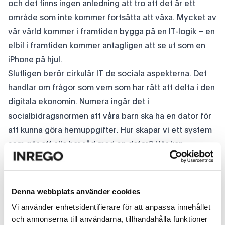
och det finns ingen anledning att tro att det är ett
område som inte kommer fortsätta att växa. Mycket av
vår värld kommer i framtiden bygga på en IT-logik – en
elbil i framtiden kommer antagligen att se ut som en
iPhone på hjul.
Slutligen berör cirkulär IT de sociala aspekterna. Det
handlar om frågor som vem som har rätt att delta i den
digitala ekonomin. Numera ingår det i
socialbidragsnormen att våra barn ska ha en dator för
att kunna göra hemuppgifter. Hur skapar vi ett system
som gör att alla har råd med en dator? Här kan
cirkulära lösningar spela en stor roll för rätten att ta del
av den digitala utvecklingen.
Hur kan vi på ett effektivt sätt skapa en hållbar
Denna webbplats använder cookies
omställning genom cirkulära lösningar?
Vi använder enhetsidentifierare för att anpassa innehållet
Vi behöver ett utvecklat ekonomiskt regelverk på plats
och annonserna till användarna, tillhandahålla funktioner