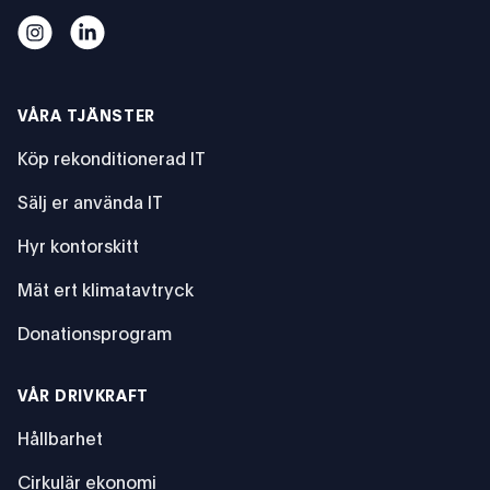
Experten: ”Om IT-produkter lever längre frigörs en otrolig
Experten: ”Om IT-produkter lever längre frigörs en o
VÅRA TJÄNSTER
Köp rekonditionerad IT
Sälj er använda IT
Hyr kontorskitt
Mät ert klimatavtryck
Donationsprogram
VÅR DRIVKRAFT
Hållbarhet
Cirkulär ekonomi