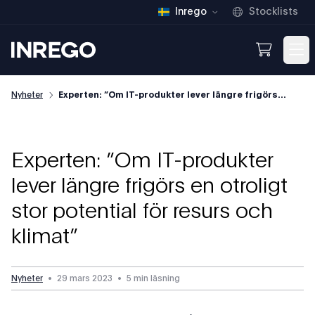
Inrego
Stocklists
Inrego
Open We
Op
Nyheter
Experten: ”Om IT-produkter lever längre frigörs...
Experten: ”Om IT-produkter
lever längre frigörs en otroligt
stor potential för resurs och
klimat”
Nyheter
•
29 mars 2023
•
5 min läsning