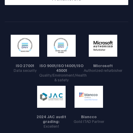
ISO 27001
ISO 9001/ISO 14001/ISO
Microsoft
Data security
45001
Authorized refurbisher
Quality/Environment/Health
& safety
2024 JAC audit
Blancco
grading:
Gold ITAD Partner
Excellent