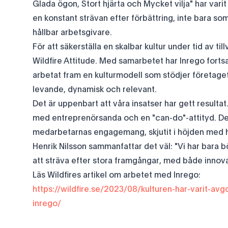
Glada ögon, Stort hjärta och Mycket vilja" har vari
en konstant strävan efter förbättring, inte bara so
hållbar arbetsgivare.
För att säkerställa en skalbar kultur under tid av ti
Wildfire Attitude. Med samarbetet har Inrego fortsa
arbetat fram en kulturmodell som stödjer företaget
levande, dynamisk och relevant.
Det är uppenbart att våra insatser har gett result
med entreprenörsanda och en "can-do"-attityd. D
medarbetarnas engagemang, skjutit i höjden med h
Henrik Nilsson sammanfattar det väl: "Vi har bara b
att sträva efter stora framgångar, med både innova
Läs Wildfires artikel om arbetet med Inrego:
https://wildfire.se/2023/08/kulturen-har-varit-av
inrego/