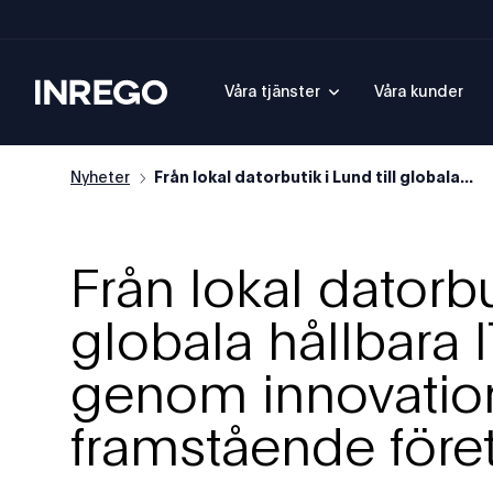
Inrego
Våra tjänster
Våra kunder
Nyheter
Från lokal datorbutik i Lund till globala...
Från lokal datorbut
globala hållbara 
genom innovatio
framstående före