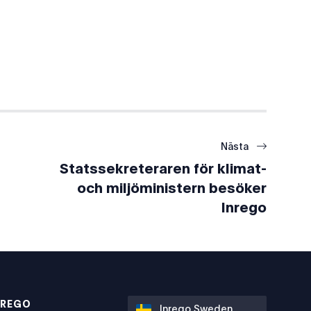
Nästa
Statssekreteraren för klimat-
och miljöministern besöker
Inrego
NREGO
Inrego Sweden