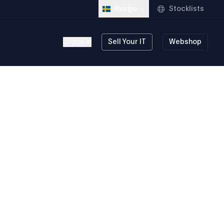
Stocklists
Inrego
Logga in
Sell Your IT
Webshop