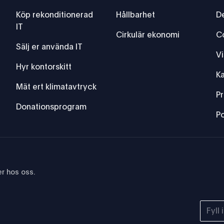
Köp rekonditionerad
Hållbarhet
De
IT
Cirkulär ekonomi
C
Sälj er använda IT
Vi
Hyr kontorskitt
Ka
Mät ert klimatavtryck
IT-lösningar genom innovation och framstående företagskultur
lbara IT-lösningar genom innovation och framstående företags
P
Donationsprogram
Po
r hos oss.