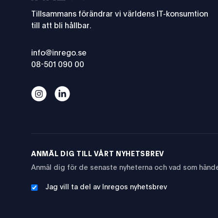
Tillsammans förändrar vi världens IT-konsumtion
till att bli hållbar.
info@inrego.se
08-501 090 00
Från lokal datorbutik i Lund till globala hållbara 
Från lokal datorbutik i Lund till globala hål
ANMÄL DIG TILL VÅRT NYHETSBREV
Anmäl dig för de senaste nyheterna och vad som hände
Jag vill ta del av Inregos nyhetsbrev