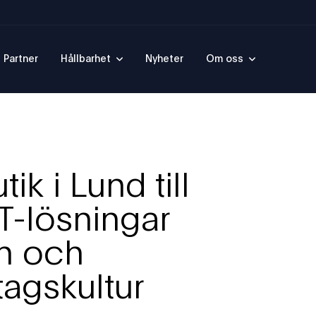
Partner
Hållbarhet
Nyheter
Om oss
ik i Lund till
IT-lösningar
n och
tagskultur