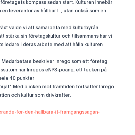
t företagets kompass sedan start. Kulturen innebär
m en leverantör av hållbar IT, utan också som en
llväxt valde vi att samarbeta med kulturbyrån
tt stärka sin företagskultur och tillsammans har vi
s ledare i deras arbete med att hålla kulturen
at. Medarbetare beskriver Inrego som ett företag
essutom har Inregos eNPS-poäng, ett tecken på
ela 40 punkter.
örjat". Med blicken mot framtiden fortsätter Inrego
tion och kultur som drivkrafter.
gorande-for-den-hallbara-it-framgangssagan-