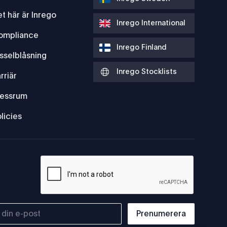
t här är Inrego
Inrego International
ompliance
Inrego Finland
sselblåsning
Inrego Stocklists
rriär
kultur
ressrum
licies
Prenumerera