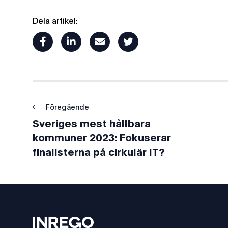
Dela artikel:
facebook
linkedin
mail
twitter
Föregående
Sveriges mest hållbara
kommuner 2023: Fokuserar
finalisterna på cirkulär IT?
Footer
Inrego