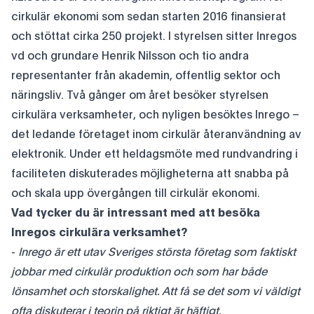
cirkulär ekonomi som sedan starten 2016 finansierat
och stöttat cirka 250 projekt. I styrelsen sitter Inregos
vd och grundare Henrik Nilsson och tio andra
representanter från akademin, offentlig sektor och
näringsliv. Två gånger om året besöker styrelsen
cirkulära verksamheter, och nyligen besöktes Inrego –
det ledande företaget inom cirkulär återanvändning av
elektronik. Under ett heldagsmöte med rundvandring i
faciliteten diskuterades möjligheterna att snabba på
och skala upp övergången till cirkulär ekonomi.
Vad tycker du är intressant med att besöka
Inregos cirkulära verksamhet?
-
Inrego är ett utav Sveriges största företag som faktiskt
jobbar med cirkulär produktion och som har både
lönsamhet och storskalighet. Att få se det som vi väldigt
ofta diskuterar i teorin på riktigt är häftigt.