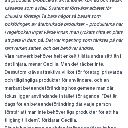
att produkter produceras, används en kort tid och sedan
kasseras som avfall. Systemet försvårar arbetet för
cirkulära företag! Ta bara något så basalt som
bokföringen av återbrukade produkter – produkterna har
i regelboken inget värde innan man lyckats hitta en plats
att peta in dem på. Det var ingenting som tänktes på när
ramverken sattes, och det behöver ändras.
Våra ramverk behöver helt enkelt tillåta andra sätt än i
det linjära, menar Cecilia. Men det räcker inte.
Dessutom krävs attraktiva villkor för företag, prisvärda
och tillgängliga produkter för användare, och en
markant beteendeförändring hos gemene man där
fokus ligger användande i stället för ägande. ”Det är
dags för en beteendeförändring där varje person
förstår att man inte behöver äga produkter för att ha
tillgång till dem”, förklarar Cecilia.