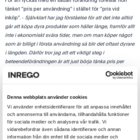
För att lyckas med en sådan förändring föreslår hon
tänket ”pris per användning” i stället för ”pris vid
inköp”. -
Självklart har jag förståelse för att det inte alltid
går att köpa dyra produkter som håller länge, framför allt
inte i ekonomiskt svåra tider, men om man köper något
som är billigt i första användning så blir det oftast dyrare
i längden. Därför tror jag att ett viktigt steg i
beteendeförändringen är att just börja tänka pris per
användning i stället för pris per inköp.
-
Alla behöver börja fundera på sin attityd till ägande
och användande. Vissa saker tycks bli bättre med åren,
som vin eller möbler, medan andra saker tycks bli
Denna webbplats använder cookies
sämre. Många skulle till exempel aldrig kunna tänka sig
Vi använder enhetsidentifierare för att anpassa innehållet
köpa begagnade lakan men har samtidigt inget problem
och annonserna till användarna, tillhandahålla funktioner
för sociala medier och analysera vår trafik. Vi
med att bo på hotell.
vidarebefordrar även sådana identifierare och annan
För cirkulär ekonomi krävs samverkan olika
information från din enhet till de sociala medier och