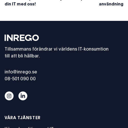
din IT med oss!
användning
Footer
Inrego
Tillsammans förändrar vi världens IT-konsumtion
till att bli hållbar.
info@inrego.se
08-501 090 00
Cecilia Tall: ”Fokusera på behov och användning i stället
Cecilia Tall: ”Fokusera på behov och användning i s
VÅRA TJÄNSTER