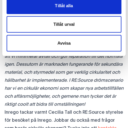
de jobbar med tillverkning. De tidigare
Tillåt alla
industrigränserna, med SNI-koder och dylikt, tror jag
kommer försvinna.
Tillåt urval
Vad är RE:Source drömscenario framåt?
-
Drömscenariot är resurseffektivitet inom planetens
gränser. Det handlar om att skapa produkter som är rätt
Avvisa
från början, som är designade för effektivt nyttjande, så
att vi minimerar avfall och gör reparation till det normala
igen. Dessutom är marknaden fungerande för sekundära
material, och styrmedel som ger verklig cirkularitet och
hållbarhet är implementerade. I RE:Source drömscenario
har vi en cirkulär ekonomi som skapar nya arbetstillfällen
och affärsmöjligheter, och gemene man tycker det är
riktigt coolt att bidra till omställningen!
Inrego tackar varmt Cecilia Tall och RE:Source styrelse
för besöket på Inrego. Jobbar du också med frågor