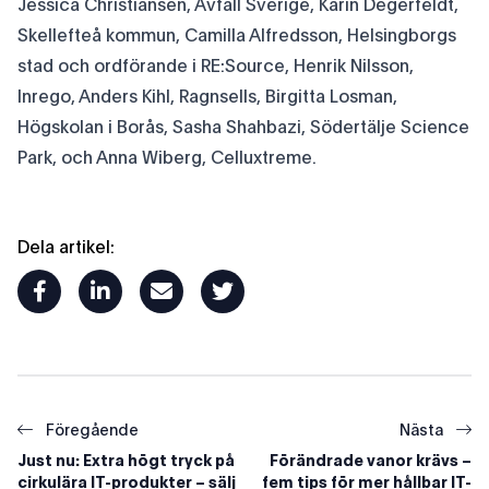
Jessica Christiansen, Avfall Sverige, Karin Degerfeldt,
Skellefteå kommun, Camilla Alfredsson, Helsingborgs
stad och ordförande i RE:Source, Henrik Nilsson,
Inrego, Anders Kihl, Ragnsells, Birgitta Losman,
Högskolan i Borås, Sasha Shahbazi, Södertälje Science
Park, och Anna Wiberg, Celluxtreme.
Dela artikel:
facebook
linkedin
mail
twitter
Föregående
Nästa
Just nu: Extra högt tryck på
Förändrade vanor krävs –
cirkulära IT-produkter – sälj
fem tips för mer hållbar IT-