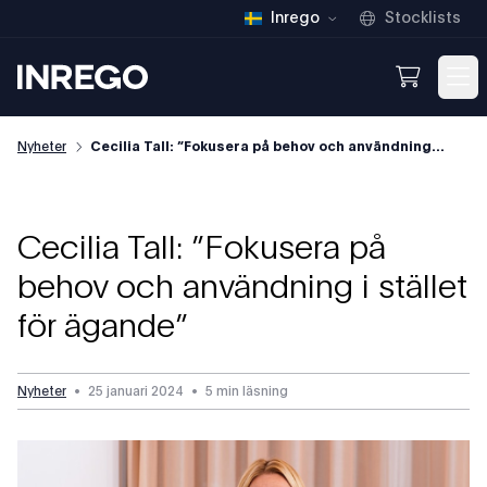
Inrego
Stocklists
Inrego
Open We
Op
Nyheter
Cecilia Tall: ”Fokusera på behov och användning...
Cecilia Tall: ”Fokusera på
behov och användning i stället
för ägande”
Nyheter
•
25 januari 2024
•
5 min läsning