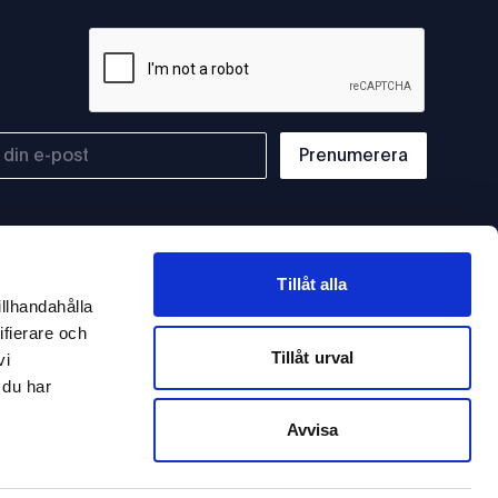
Prenumerera
Tillåt alla
illhandahålla
ifierare och
Tillåt urval
vi
 du har
Avvisa