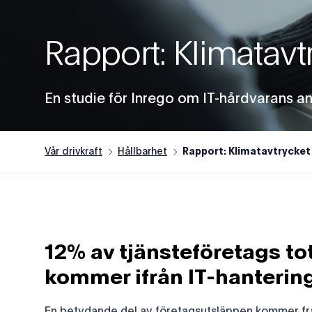
Rapport: Klimatavt
En studie för Inrego om IT-hårdvarans an
Vår drivkraft
Hållbarhet
Rapport: Klimatavtrycket 
12% av tjänsteföretags to
kommer ifrån IT-hanterin
En betydande del av företagsutsläppen kommer från