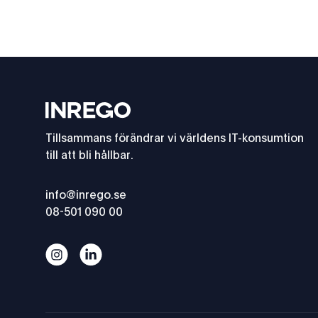
Footer
Inrego
Tillsammans förändrar vi världens IT-konsumtion
till att bli hållbar.
info@inrego.se
08-501 090 00
Rapport: Klimatavtrycket för svenska tjänsteföreta
Rapport: Klimatavtrycket för svenska tjänst