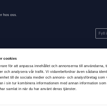
r hos oss.
r cookies
rare för att anpassa innehållet och annonserna till användarna, t
er och analysera vår trafik. Vi vidarebefordrar även sådana ident
 enhet till de sociala medier och annons- och analysföretag som 
 i sin tur kombinera informationen med annan information som
2024 JAC audit
Blancco
e har samlat in när du har använt deras tjänster.
grading:
Gold ITAD Partner
Excellent