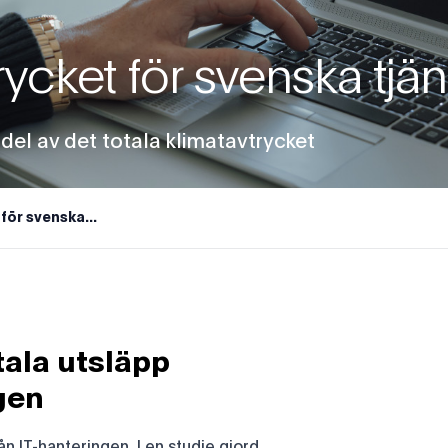
rycket för svenska tjä
del av det totala klimatavtrycket
för svenska...
tala utsläpp
gen
 IT-hanteringen. I en studie gjord