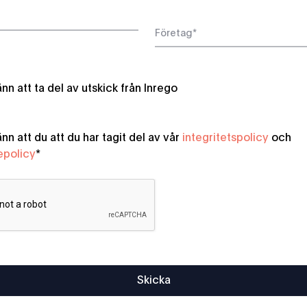
n att ta del av utskick från Inrego
n att du att du har tagit del av vår
integritetspolicy
och
epolicy
*
Skicka