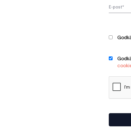
Godkän
Godkän
cooki