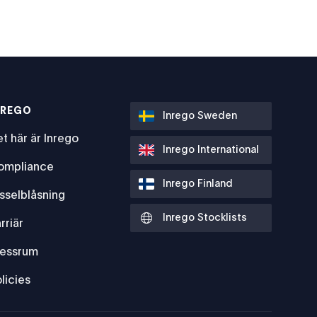
NREGO
Inrego Sweden
t här är Inrego
Inrego International
ompliance
Inrego Finland
sselblåsning
Inrego Stocklists
rriär
ressrum
licies