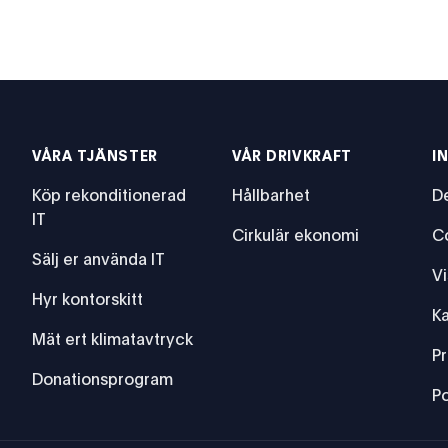
VÅRA TJÄNSTER
VÅR DRIVKRAFT
I
Köp rekonditionerad
Hållbarhet
De
IT
Cirkulär ekonomi
C
Sälj er använda IT
Vi
Hyr kontorskitt
Ka
Mät ert klimatavtryck
g
eföretag
P
Donationsprogram
Po