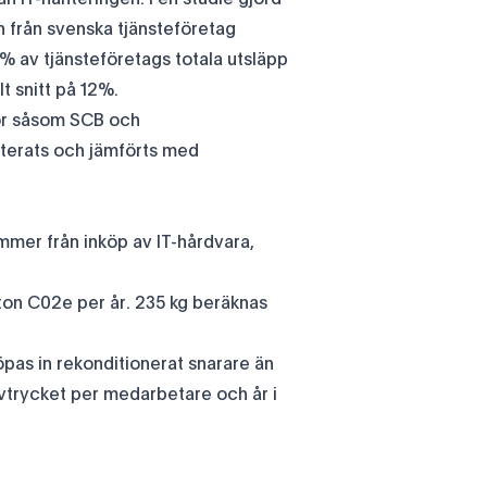
 från svenska tjänsteföretag
3% av tjänsteföretags totala utsläpp
t snitt på 12%.
lor såsom SCB och
terats och jämförts med
mmer från inköp av IT-hårdvara,
 ton C02e per år. 235 kg beräknas
pas in rekonditionerat snarare än
vtrycket per medarbetare och år i