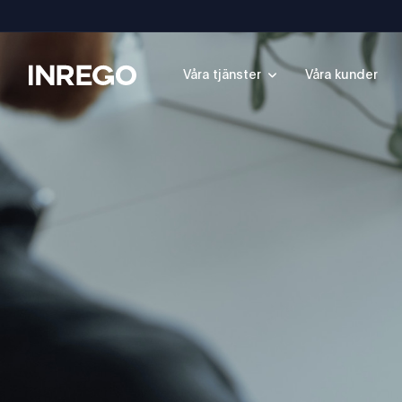
Inrego
Våra tjänster
Våra kunder