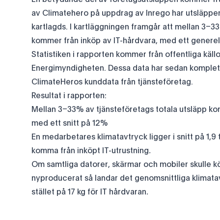
av Climatehero på uppdrag av Inrego har utsläppen
kartlagds. I kartläggningen framgår att mellan 3–3
kommer från inköp av IT-hårdvara, med ett generell
Statistiken i rapporten kommer från offentliga käl
Energimyndigheten. Dessa data har sedan komplet
ClimateHeros kunddata från tjänsteföretag.
Resultat i rapporten:
Mellan 3–33% av tjänsteföretags totala utsläpp ko
med ett snitt på 12%
En medarbetares klimatavtryck ligger i snitt på 1,9
komma från inköpt IT-utrustning
.
Om samtliga datorer, skärmar och mobiler skulle kö
nyproducerat så landar det genomsnittliga klimata
stället på 17 kg för IT hårdvaran
.