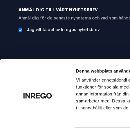
ANMÄL DIG TILL VÅRT NYHETSBREV
Anmäl dig för de senaste nyheterna och vad som hände
Jag vill ta del av Inregos nyhetsbrev
Denna webbplats använde
Vi använder enhetsidentifie
funktioner för sociala medi
annan information från din
samarbetar med. Dessa kan
ISO 27001
ISO 9001/ISO 14001/ISO
Microsoft
tillhandahållit eller som d
Data security
45001
Authorized refurbisher
Quality/Environment/Health
& safety