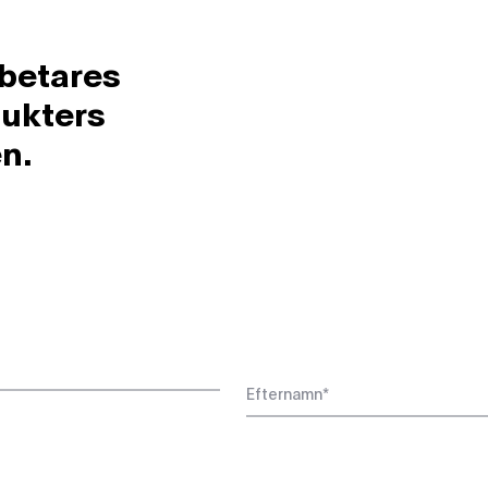
betares
dukters
n.