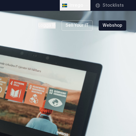
Stocklists
Inrego
Logga in
Sell Your IT
Webshop