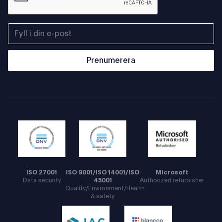
Prenumerera
ISO 27001
ISO 9001/ISO 14001/ISO
Microsoft
Data security
45001
Authorized refurbisher
Quality/Environment/Health
& safety