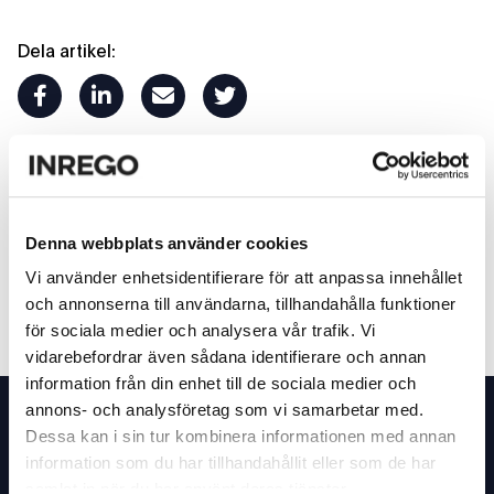
Dela artikel:
facebook
linkedin
mail
twitter
Föregående
Nästa
Denna webbplats använder cookies
Inrego släpper en ny
Intresset för återanvänd
Vi använder enhetsidentifierare för att anpassa innehållet
världsstandard för
elektronik stort i Finland
och annonserna till användarna, tillhandahålla funktioner
miljörapportering
för sociala medier och analysera vår trafik. Vi
vidarebefordrar även sådana identifierare och annan
information från din enhet till de sociala medier och
Footer
annons- och analysföretag som vi samarbetar med.
Dessa kan i sin tur kombinera informationen med annan
Inrego
information som du har tillhandahållit eller som de har
Tillsammans förändrar vi världens IT-konsumtion
samlat in när du har använt deras tjänster.