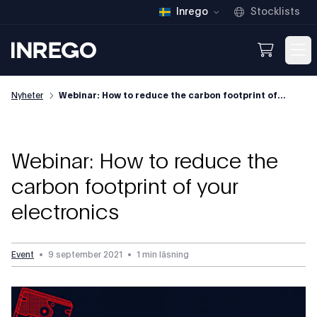
Inrego
Stocklists
Inrego
Open We
Op
Nyheter
Webinar: How to reduce the carbon footprint of...
Webinar: How to reduce the
carbon footprint of your
electronics
Event
•
9 september 2021
•
1 min läsning