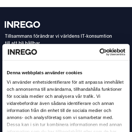
Footer
Inrego
Tillsammans förändrar vi världens IT-konsumtion
till att bli hållbar.
info@inrego.se
08-501 090 00
Denna webbplats använder cookies
Vi använder enhetsidentifierare för att anpassa innehållet
Trendspaning: Cirkulär IT - Vårt cirkulära nyhetsbrev
Trendspaning: Cirkulär IT - Vårt cirkulära nyhetsbre
och annonserna till användarna, tillhandahålla funktioner
för sociala medier och analysera vår trafik. Vi
vidarebefordrar även sådana identifierare och annan
VÅRA TJÄNSTER
information från din enhet till de sociala medier och
annons- och analysföretag som vi samarbetar med.
Köp rekonditionerad IT
Dessa kan i sin tur kombinera informationen med annan
Sälj er använda IT
information som du har tillhandahållit eller som de har