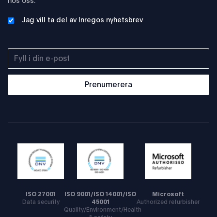
hos oss.
Jag vill ta del av Inregos nyhetsbrev
Prenumerera
ISO 27001
ISO 9001/ISO 14001/ISO
Microsoft
Data security
45001
Authorized refurbisher
Quality/Environment/Health