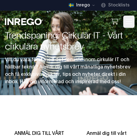
Inrego
Stocklists
Inrego
Open We
Op
Trendspaning: Cirkulär IT - Vårt
cirkulära nyhetsbrev
Vill du vara först med det senaste inom cirkulär IT och
hållbar teknik? Anmäl dig till vårt månatliga nyhetsbrev
och få exklusiva insikter, tips och nyheter direkt i din
inbox. Håll dig informerad och inspirerad med oss!
ANMÄL DIG TILL VÅRT
Anmäl dig till vårt